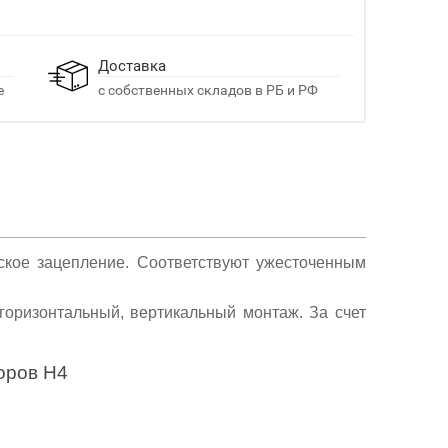
Доставка
е
с собственных складов в РБ и РФ
ское зацепление. Соответствуют ужесточенным
горизонтальный, вертикальный монтаж. За счет
оров Н4